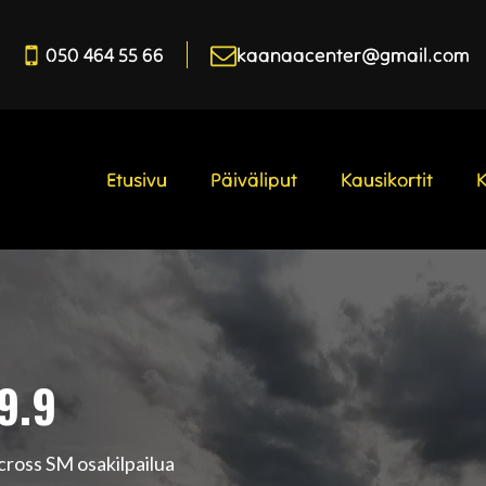
050 464 55 66
kaanaacenter@gmail.com
Etusivu
Päiväliput
Kausikortit
19.9
icross SM osakilpailua