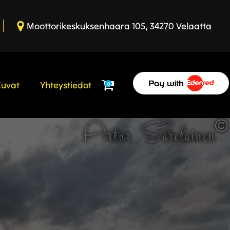
Moottorikeskuksenhaara 105, 34270 Velaatta
Kuvat
Yhteystiedot
0