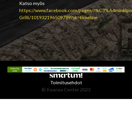
Katso myös
https://www.facebook.com/pages/J%C3%A4minkipo
Grilli/101932196509789?sk=timeline
Toimitusehdot
© Kaanaa Center 2023