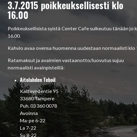
3.7.2015 poikkeuksellisesti klo
16.00
Poikkeuksellisista syistä Center Cafe sulkeutuu tänään jo k
16.00.
Kahvio avaa ovensa huomenna uudestaan normaalisti klo 
Ratamaksut ja avaimien vastaanotto/luovutus sujuu
normaalisti avainpisteillä:
Aitolahden Teboil
Kaitavedentie 95
33680 Tampere
Puh. 03 360 0078
Avoinna
Ma-pe 6-22
La 7-22
Su 8-22