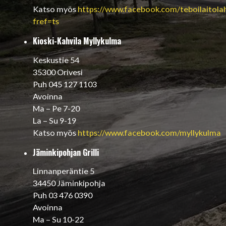
Katso myös
https://www.facebook.com/teboilaitolah
fref=ts
Kioski-Kahvila Myllykulma
Keskustie 54
35300 Orivesi
Puh 045 127 1103
Avoinna
Ma – Pe 7-20
La – Su 9-19
Katso myös
https://www.facebook.com/myllykulma
Jäminkipohjan Grilli
Linnanperäntie 5
34450 Jäminkipohja
Puh 03 476 0390
Avoinna
Ma – Su 10-22