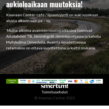
aukioloaikaan muutoksia!
Kaanaan Center-cafe / lipunmyynti on auki syyskuun
alusta alkaen vain pe – su.
Muina aikoina avainten noutopaikkoina toimivat
Aitolahden TB, Jäminkigrilli Jäminkipohjassa ja kahvila
Myllykulma Orivedellä. Avainta noudettaessa
ratamaksu on oltava suoritettuna ja kuitti mukana.
Toimitusehdot
© Kaanaa Center 2023