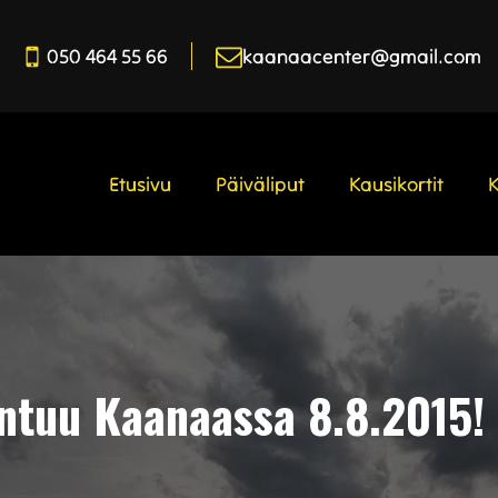
050 464 55 66
kaanaacenter@gmail.com
Etusivu
Päiväliput
Kausikortit
ntuu Kaanaassa 8.8.2015!