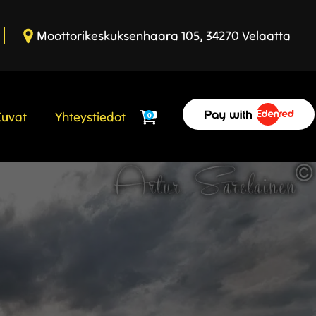
Moottorikeskuksenhaara 105, 34270 Velaatta
Kuvat
Yhteystiedot
0