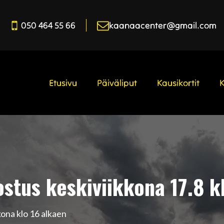
050 464 55 66
kaanaacenter@gmail.com
Etusivu
Päiväliput
Kausikortit
tus keskiviikkona 17.8 kl
ona klo 16 alkaen