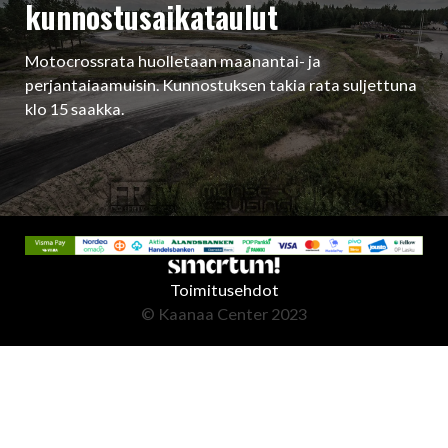
kunnostusaikataulut
Motocrossrata huolletaan maanantai- ja
perjantaiaamuisin. Kunnostuksen takia rata suljettuna
klo 15 saakka.
Toimitusehdot
© Kaanaa Center 2023