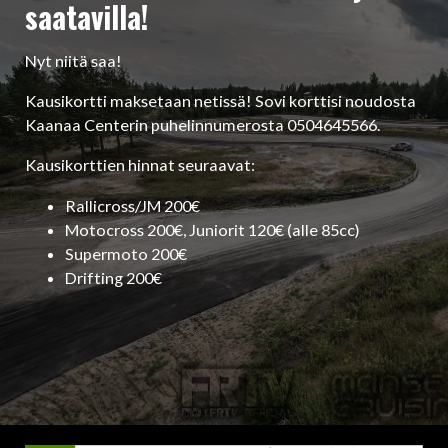
saatavilla!
Nyt niitä saa!
Kausikortti maksetaan netissä! Sovi korttisi noudosta
Kaanaa Centerin puhelinnumerosta 0504645566.
Kausikorttien hinnat seuraavat:
Rallicross/JM 200€
Motocross 200€, Juniorit 120€ (alle 85cc)
Supermoto 200€
Drifting 200€