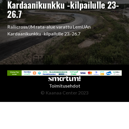
Kardaanikunkku -kilpailulle 23-
26.7
Rallicross/JM rata-alue varattu LemUAn
Kardaanikunkku -kilpailulle 23.-26.7
Toimitusehdot
© Kaanaa Center 2023