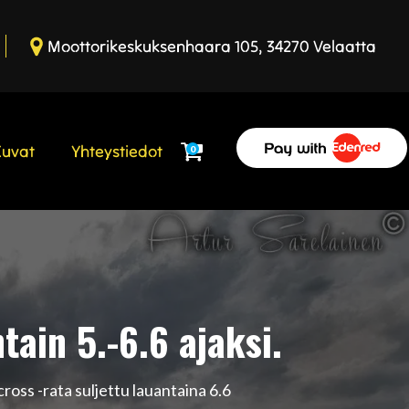
Moottorikeskuksenhaara 105, 34270 Velaatta
Kuvat
Yhteystiedot
0
tain 5.-6.6 ajaksi.
ross -rata suljettu lauantaina 6.6