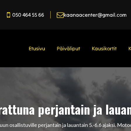
050 464 55 66
kaanaacenter@gmail.com
Etusivu
Päiväliput
Kausikortit
rattuna perjantain ja lauan
n osallistuville perjantain ja lauantain 5.-6.6 ajaksi. Motoc