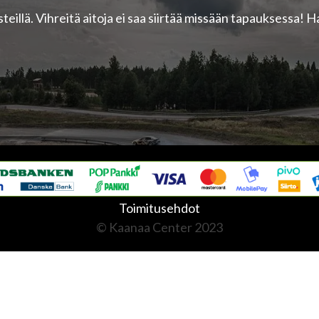
steillä. Vihreitä aitoja ei saa siirtää missään tapauksessa! 
Toimitusehdot
© Kaanaa Center 2023