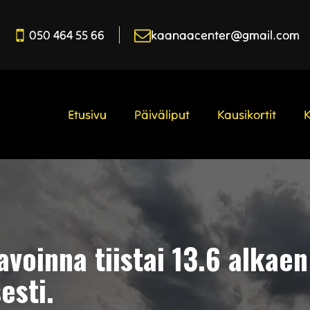
050 464 55 66
kaanaacenter@gmail.com
Etusivu
Päiväliput
Kausikortit
 avoinna tiistai 13.6 alkae
esti.