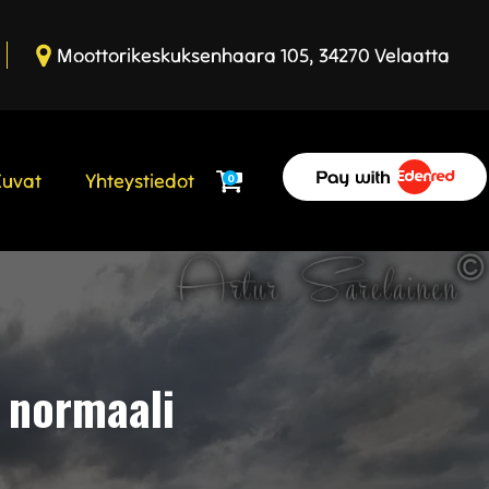
Moottorikeskuksenhaara 105, 34270 Velaatta
Kuvat
Yhteystiedot
0
n normaali