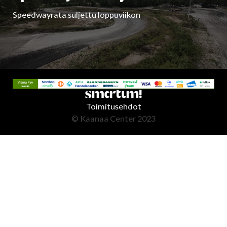
Speedwayrata suljettu loppuviikon
Toimitusehdot
© Kaanaa Center 2023