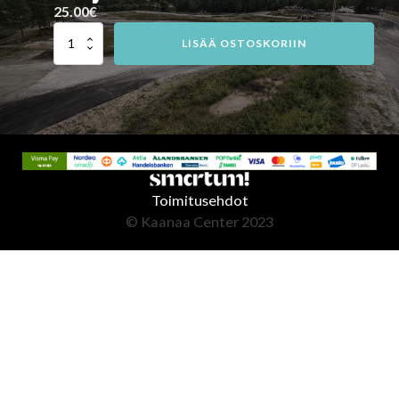
25.00
€
Harjoittelu
LISÄÄ OSTOSKORIIN
rallirenkailla
määrä
Toimitusehdot
© Kaanaa Center 2023