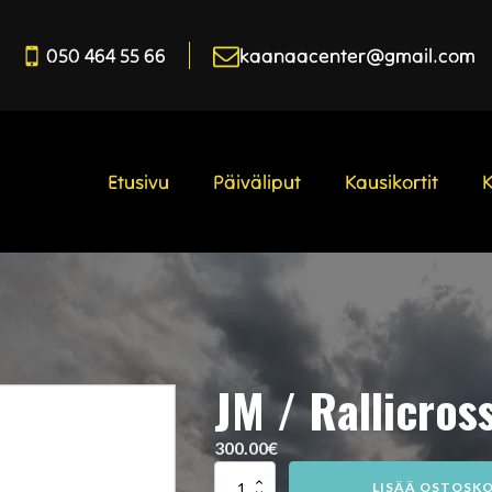
050 464 55 66
kaanaacenter@gmail.com
Etusivu
Päiväliput
Kausikortit
JM / Rallicros
300.00
€
JM
LISÄÄ OSTOSKO