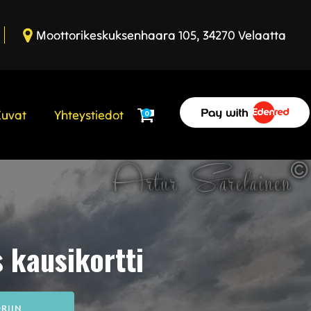
Moottorikeskuksenhaara 105, 34270 Velaatta
Kuvat
Yhteystiedot
0
s kausikortti
RIIN